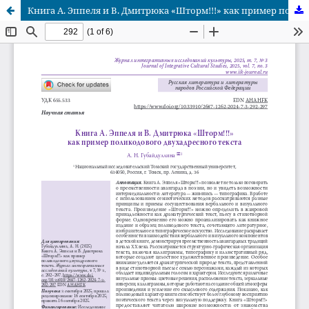
Книга А. Эппеля и В. Дмитрюка «Шторм!!!» как пример поликодового двухадресного текста