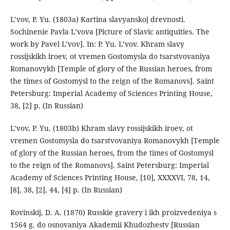
L’vov, P. Yu. (1803a) Kartina slavyanskoj drevnosti.
Sochinenie Pavla L’vova [Picture of Slavic antiquities. The
work by Pavel L’vov]. In: P. Yu. L’vov. Khram slavy
rossijskikh iroev, ot vremen Gostomysla do tsarstvovaniya
Romanovykh [Temple of glory of the Russian heroes, from
the times of Gostomysl to the reign of the Romanovs]. Saint
Petersburg: Imperial Academy of Sciences Printing House,
38, [2] p. (In Russian)
L’vov, P. Yu. (1803b) Khram slavy rossijskikh iroev, ot
vremen Gostomysla do tsarstvovaniya Romanovykh [Temple
of glory of the Russian heroes, from the times of Gostomysl
to the reign of the Romanovs]. Saint Petersburg: Imperial
Academy of Sciences Printing House, [10], XXXXVI, 78, 14,
[8], 38, [2], 44, [4] p. (In Russian)
Rovinskij, D. A. (1870) Russkie gravery i ikh proizvedeniya s
1564 g. do osnovaniya Akademii Khudozhestv [Russian