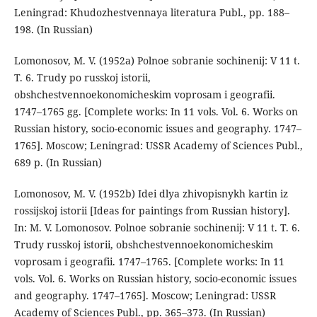
Leningrad: Khudozhestvennaya literatura Publ., pp. 188–
198. (In Russian)
Lomonosov, M. V. (1952a) Polnoe sobranie sochinenij: V 11 t.
T. 6. Trudy po russkoj istorii,
obshchestvennoekonomicheskim voprosam i geografii.
1747–1765 gg. [Complete works: In 11 vols. Vol. 6. Works on
Russian history, socio-economic issues and geography. 1747–
1765]. Moscow; Leningrad: USSR Academy of Sciences Publ.,
689 p. (In Russian)
Lomonosov, M. V. (1952b) Idei dlya zhivopisnykh kartin iz
rossijskoj istorii [Ideas for paintings from Russian history].
In: M. V. Lomonosov. Polnoe sobranie sochinenij: V 11 t. T. 6.
Trudy russkoj istorii, obshchestvennoekonomicheskim
voprosam i geografii. 1747–1765. [Complete works: In 11
vols. Vol. 6. Works on Russian history, socio-economic issues
and geography. 1747–1765]. Moscow; Leningrad: USSR
Academy of Sciences Publ., pp. 365–373. (In Russian)