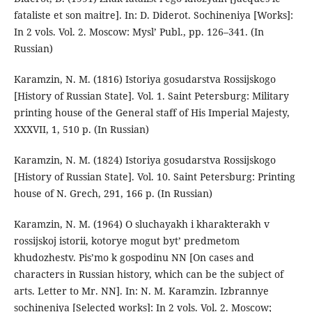
fataliste et son maitre]. In: D. Diderot. Sochineniya [Works]:
In 2 vols. Vol. 2. Moscow: Mysl’ Publ., pp. 126–341. (In
Russian)
Karamzin, N. M. (1816) Istoriya gosudarstva Rossijskogo
[History of Russian State]. Vol. 1. Saint Petersburg: Military
printing house of the General staff of His Imperial Majesty,
XXXVII, 1, 510 p. (In Russian)
Karamzin, N. M. (1824) Istoriya gosudarstva Rossijskogo
[History of Russian State]. Vol. 10. Saint Petersburg: Printing
house of N. Grech, 291, 166 p. (In Russian)
Karamzin, N. M. (1964) O sluchayakh i kharakterakh v
rossijskoj istorii, kotorye mogut byt’ predmetom
khudozhestv. Pis’mo k gospodinu NN [On cases and
characters in Russian history, which can be the subject of
arts. Letter to Mr. NN]. In: N. M. Karamzin. Izbrannye
sochineniya [Selected works]: In 2 vols. Vol. 2. Moscow;