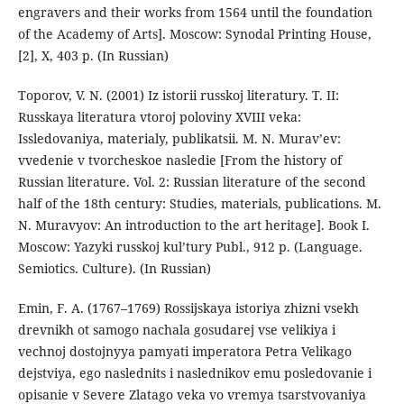
engravers and their works from 1564 until the foundation
of the Academy of Arts]. Moscow: Synodal Printing House,
[2], X, 403 p. (In Russian)
Toporov, V. N. (2001) Iz istorii russkoj literatury. T. II:
Russkaya literatura vtoroj poloviny XVIII veka:
Issledovaniya, materialy, publikatsii. M. N. Murav’ev:
vvedenie v tvorcheskoe nasledie [From the history of
Russian literature. Vol. 2: Russian literature of the second
half of the 18th century: Studies, materials, publications. M.
N. Muravyov: An introduction to the art heritage]. Book I.
Moscow: Yazyki russkoj kul’tury Publ., 912 p. (Language.
Semiotics. Culture). (In Russian)
Emin, F. A. (1767–1769) Rossijskaya istoriya zhizni vsekh
drevnikh ot samogo nachala gosudarej vse velikiya i
vechnoj dostojnyya pamyati imperatora Petra Velikago
dejstviya, ego naslednits i naslednikov emu posledovanie i
opisanie v Severe Zlatago veka vo vremya tsarstvovaniya