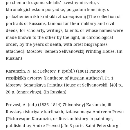
po chemu drugomu sdelalis’ izvestnymi svetu, v
khronologicheskom poryadke, po godam konchiny, s
prilozheniem ikh kratkikh zhizneopisanij [The collection of
portraits of Russians, famous for their military and civil
deeds, for scholarly, writings, talents, or whose names were
made known to the other by the light, in chronological
order, by the years of death, with brief biographies
attached]. Moscow: Semen Selivanovskij Printing House. (In
Russian)
Karamzin, N. M.; Beketov, P. (publ.) (1801) Panteon
rossijskikh avtorov [Pantheon of Russian Authors]. Pt. 1.
Moscow: Senatskaya Printing House at Selivanovskij, [40] p.,
20 p. (engravings). (In Russian)
Prevost, A. (ed.) (1836–1844) Zhivopisnyj Karamzin, ili
Russkaya istoriya v kartinakh, izdavaemaya Andreem Prevo
[Picturesque Karamzin, or Russian history in paintings,
published by Andre Prevost]: In 3 parts. Saint Petersburg: