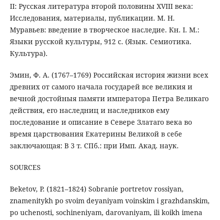
II: Русская литература второй половины XVIII века:
Исследования, материалы, публикации. М. Н.
Муравьев: введение в творческое наследие. Кн. I. М.:
Языки русской культуры, 912 с. (Язык. Семиотика.
Культура).
Эмин, Ф. А. (1767–1769) Российская история жизни всех
древних от самого начала государей все великия и
вечной достойныя памяти императора Петра Великаго
действия, его наследниц и наследников ему
последование и описание в Севере Златаго века во
время царствования Екатерины Великой в себе
заключающая: В 3 т. СПб.: при Имп. Акад. наук.
SOURCES
Beketov, P. (1821–1824) Sobranie portretov rossiyan,
znamenitykh po svoim deyaniyam voinskim i grazhdanskim,
po uchenosti, sochineniyam, darovaniyam, ili koikh imena