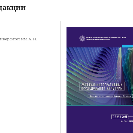
едакции
верситет им. А. И.