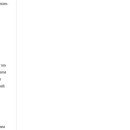
кие.
ы
 на
шем
и
ний
лям