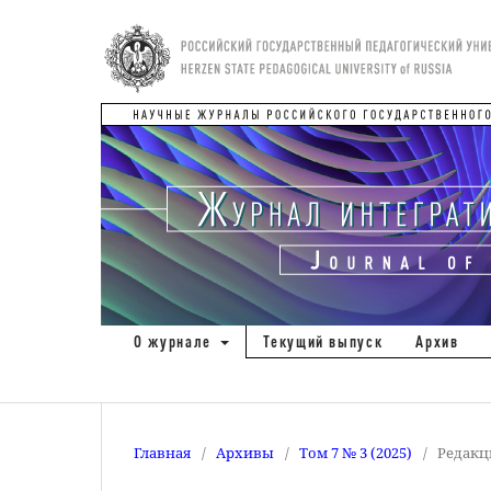
О журнале
Текущий выпуск
Архив
Главная
/
Архивы
/
Том 7 № 3 (2025)
/
Редакц