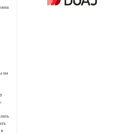
ловна
ы на
у
ь
елать
ать
 в