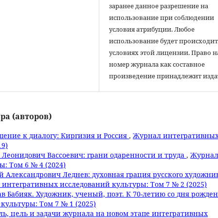
заранее данное разрешение на
использование при соблюдении
условия атрибуции. Любое
использование будет происходит
условиях этой лицензии. Право н
номер журнала как составное
произведение принадлежит изда
ра (авторов)
щение к диалогу: Киргизия и Россия
,
Журнал интегративны
19)
 Леонидович Вассоевич: грани одаренности и труда
,
Журна
 Том 6 № 4 (2024)
й Александрович Леднев: духовная грация русского художни
интегративных исследований культуры: Том 7 № 2 (2025)
в Бабияк. Художник, ученый, поэт. К 70-летию со дня рожде
ультуры: Том 7 № 1 (2025)
ь, цель и задачи журнала на новом этапе интегративных