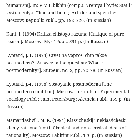
humanism]. In: V. V. Bibikhin (comp.). Vremya i bytie: Stat’i i
vystupleniya [Time and being: Articles and speeches].
Moscow: Republic Publ., pp. 192–220. (In Russian)
Kant, I. (1994) Kritika chistogo razuma [Critique of pure
reason]. Moscow: Mysl’ Publ., 591 р. (In Russian)
Lyotard, J.-F. (1994) Otvet na vopros: chto takoe
postmodern? [Answer to the question: What is
postmodernity?]. Stupeni, no. 2, pp. 72–98. (In Russian)
Lyotard, J.-F. (1998) Sostoyanie postmoderna [The
postmodern condition]. Moscow: Institute of Experimental
Sociology Publ.; Saint Petersburg: Aletheia Publ., 159 p. (In
Russian)
Mamardashvili, M. K. (1994) Klassicheskij i neklassicheskij
idealy ratsional’nosti [Classical and non-classical ideals of
rationality]. Moscow: Labirint Publ., 176 p. (In Russian)