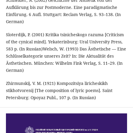
Schneider, N. (2002) Geschichte der Ästhetik von der
Aufklärung bis zur Postmoderne. Eine paradigmatische
Einfürung. 6 Aufl. Stuttgart: Reclam Verlag, S. 93–138. (In
German)
Sloterdijk, P. (2001) Kritika tsinicheskogo razuma [Criticism
of the cynical mind]. Yekaterinburg: Ural University Press,
583 p. (In Russian)Welsch, W. (1993) Das Ästhetische — Eine
Schlüsselkategorie unseres Zeit? In: Die Aktualităt des
Ästhetischen. München: Wilhelm Fink Verlag, S. 11–29. (In
German)
Zhirmunskij, V. M. (1921) Kompozitsiya liricheskikh
stikhotvorenij [The composition of lyric poems]. Saint
Petersburg: Opoyaz Publ., 107 p. (In Russian)