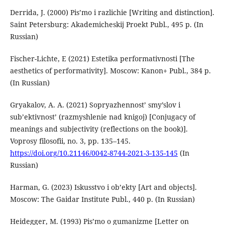
Derrida, J. (2000) Pis’mo i razlichie [Writing and distinction].
Saint Petersburg: Akademicheskij Proekt Publ., 495 p. (In
Russian)
Fischer-Lichte, E (2021) Estetika performativnosti [The
aesthetics of performativity]. Moscow: Kanon+ Publ., 384 p.
(In Russian)
Gryakalov, A. A. (2021) Sopryazhennost’ smy’slov i
sub’ektivnost’ (razmyshlenie nad knigoj) [Conjugacy of
meanings and subjectivity (reflections on the book)].
Voprosy filosofii, no. 3, pp. 135–145.
https://doi.org/10.21146/0042-8744-2021-3-135-145
(In
Russian)
Harman, G. (2023) Iskusstvo i ob’ekty [Art and objects].
Moscow: The Gaidar Institute Publ., 440 p. (In Russian)
Heidegger, M. (1993) Pis’mo o gumanizme [Letter on