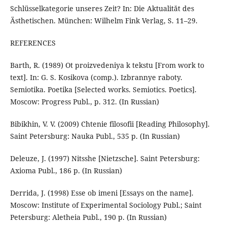
Schlüsselkategorie unseres Zeit? In: Die Aktualităt des
Ästhetischen. München: Wilhelm Fink Verlag, S. 11–29.
REFERENCES
Barth, R. (1989) Ot proizvedeniya k tekstu [From work to
text]. In: G. S. Kosikova (comp.). Izbrannye raboty.
Semiotika. Poetika [Selected works. Semiotics. Poetics].
Moscow: Progress Publ., p. 312. (In Russian)
Bibikhin, V. V. (2009) Chtenie filosofii [Reading Philosophy].
Saint Petersburg: Nauka Publ., 535 p. (In Russian)
Deleuze, J. (1997) Nitsshe [Nietzsche]. Saint Petersburg:
Axioma Publ., 186 p. (In Russian)
Derrida, J. (1998) Esse ob imeni [Essays on the name].
Moscow: Institute of Experimental Sociology Publ.; Saint
Petersburg: Aletheia Publ., 190 p. (In Russian)