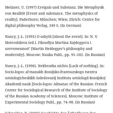
Meixner, U. (1997) Ereignis und Substanz. Die Metaphysik
von Realität [Event and substance. The metaphysics of
reality]. Paderborn; München; Wien; Zürich: Centre for
digital philosophy Verlag, 349 S. (In German)
Nancy, J.-L. (1991) O sobytii [About the event]. In: N. V.
Motroshilova (ed.). Filosofiya Martina Xajdeggera i
sovremennost’ [Martin Heidegger’s philosophy and
modernity]. Moscow: Nauka Publ., pp. 91–102. (In Russian)
Nancy, J.-L. (1996). Nekhvatka nichto [Lack of nothing]. In:
Socio-logos: al’manakh Rossijsko-frantsuzskogo tsentra
sotsiologicheskikh issledovanij Instituta sotsiologii Rossijskoj
Akademii nauk [Socio-logos: Almanac of the Russian- French
Center for Sociological Research of the Institute of Sociology
of the Russian Academy of Sciences]. Moscow: Institute of
Experimental Sociology Publ., pp. 74–98. (In Russian)